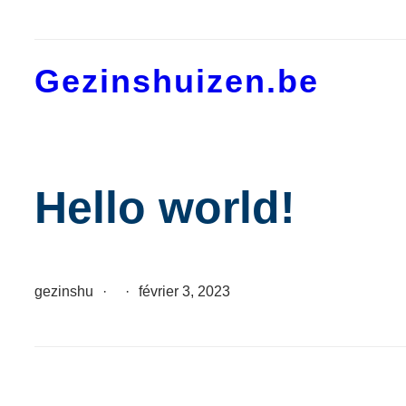
Aller
au
contenu
Gezinshuizen.be
Hello world!
gezinshu
·
·
février 3, 2023