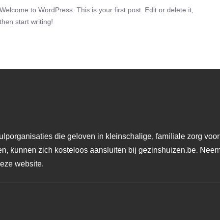
Welcome to WordPress. This is your first post. Edit or delete it,
then start writing!
lporganisaties die geloven in kleinschalige, familiale zorg voor 
ten, kunnen zich kosteloos aansluiten bij gezinshuizen.be. Nee
deze website.