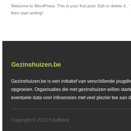
Welcome to WordPress. This is your first post. Edit or delete it,
then start writing!
Gezinshuizen.be
Gezinshuizen.be is een initiatief van verschillende jeugdhu
opgroeien. Organisaties die met gezinshuizen willen star
eventuele data voor infosessies met veel plezier toe aan 
Copyright © 2022 EduBlock